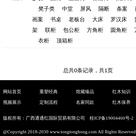
凳子类
中堂
屏风
隔断
条案
画案
书桌
老板台
大床
罗汉床
架
联柜
包公柜
方角柜
圆角柜
衣柜
顶箱柜
总共0条记录，共1页
网站首页
重塑经典
馆藏臻品
红木知识
视频展示
定制流程
名家同款
红木保养
版权所有：广西通通红国际贸易有限公司 桂ICP备
19004460号-2
@Copyright 2018-2030 www.tongtonghong.com All Rights Reserved