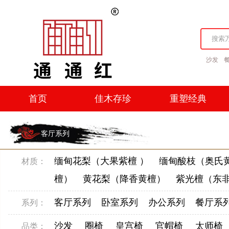
沙发
首页
佳木存珍
重塑经典
首页
佳木存珍
重塑经典
客厅系列
缅甸花梨（大果紫檀 ）
缅甸酸枝（奥氏黄
材质：
檀）
黄花梨（降香黄檀）
紫光檀（东
客厅系列
卧室系列
办公系列
餐厅系
系列：
沙发
圈椅
皇宫椅
官帽椅
太师椅
品类：