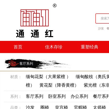
沙发
首页
佳木存珍
重塑经典
首页
佳木存珍
重塑经典
客厅系列
缅甸花梨（大果紫檀 ）
缅甸酸枝（奥氏黄
材质：
檀）
黄花梨（降香黄檀）
紫光檀（东
客厅系列
卧室系列
办公系列
餐厅系
系列：
沙发
圈椅
皇宫椅
官帽椅
太师椅
品类：