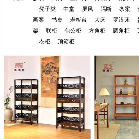
凳子类
中堂
屏风
隔断
条案
画案
书桌
老板台
大床
罗汉床
架
联柜
包公柜
方角柜
圆角柜
衣柜
顶箱柜