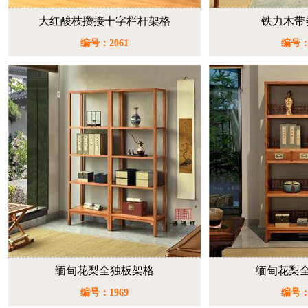
大红酸枝攒接十字栏杆架格
铁力木带
编号：2061
编号：
缅甸花梨全独板架格
缅甸花梨
编号：1969
编号：