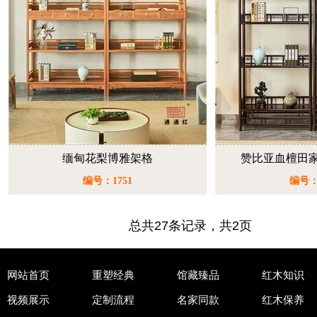
缅甸花梨博雅架格
赞比亚血檀田
编号：1751
编号：
总共27条记录，共2页
网站首页
重塑经典
馆藏臻品
红木知识
视频展示
定制流程
名家同款
红木保养